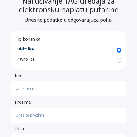
Naručivanje TAG uređaja za
elektronsku naplatu putarine
Unesite podatke u odgovarajuća polja.
Tip korisnika
Fizičko lice
Pravno lice
Ime
Prezime
Ulica